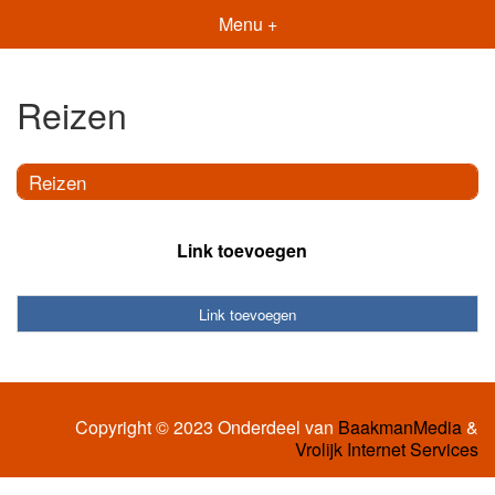
Menu +
Reizen
Reizen
Link toevoegen
Link toevoegen
Copyright © 2023 Onderdeel van
BaakmanMedia
&
Vrolijk Internet Services