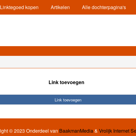
Linktegoed kopen
Artikelen
Alle dochterpagina's
Link toevoegen
Link toevoegen
ight © 2023 Onderdeel van
BaakmanMedia
&
Vrolijk Internet S