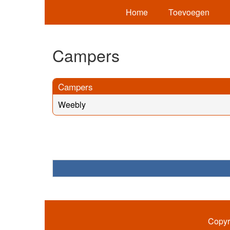
Home
Toevoegen
Campers
Campers
Weebly
Copyr